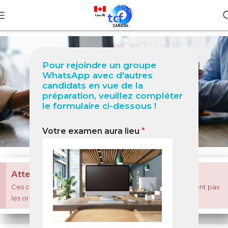
Pour rejoindre un groupe
Mai 2024
WhatsApp avec d'autres
candidats en vue de la
préparation, veuillez compléter
Sujets d'actualité
le formulaire ci-dessous !
Votre examen aura lieu
*
Attention!
Ces contenus sont inspirés de vrais essais ! Ils ne constituent pas
×
les originaux.