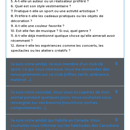
5. A-t-elle un auteur ou un réalisateur préféré ?
6. Quel est son style vestimentaire ?
7. Pratique-t-elle un sport ou une activité artistique ?
8. Préfère-t-elle les cadeaux pratiques ou les objets de
décoration ?
9. A-t-elle une couleur favorite ?
10. Est-elle fan de musique ? Si oui, quel genre ?
11. A-t-elle déjà mentionné quelque chose qu’elle aimerait avoir
récemment ?
12. Aime-t-elle les expériences comme les concerts, les
spectacles ou les ateliers créatifs ?
Je suis votre ami(e). Je suis membre d’un club de
sport, ce qui vous intéresse. Vous me demandez des
renseignements sur ce club (offres, tarifs, ambiance,
matériel …).
Je suis votre voisin(e). Vous vous occuperez de mon
animal pendant quelques jours. Vous souhaitez vous
renseigner sur ses besoins (nourriture, sorties,
comportements …).
Je suis votre ami(e) qui habite au Canada. Vous
souhaitez vous informer sur les habitudes des Canadiens