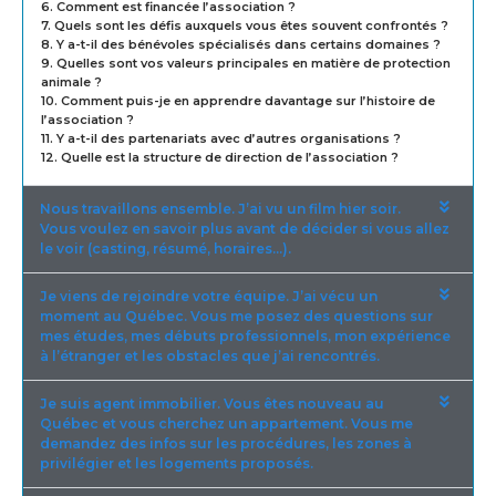
6. Comment est financée l’association ?
7. Quels sont les défis auxquels vous êtes souvent confrontés ?
8. Y a-t-il des bénévoles spécialisés dans certains domaines ?
9. Quelles sont vos valeurs principales en matière de protection
animale ?
10. Comment puis-je en apprendre davantage sur l’histoire de
l’association ?
11. Y a-t-il des partenariats avec d’autres organisations ?
12. Quelle est la structure de direction de l’association ?
Nous travaillons ensemble. J’ai vu un film hier soir.
Vous voulez en savoir plus avant de décider si vous allez
le voir (casting, résumé, horaires…).
Je viens de rejoindre votre équipe. J’ai vécu un
moment au Québec. Vous me posez des questions sur
mes études, mes débuts professionnels, mon expérience
à l’étranger et les obstacles que j’ai rencontrés.
Je suis agent immobilier. Vous êtes nouveau au
Québec et vous cherchez un appartement. Vous me
demandez des infos sur les procédures, les zones à
privilégier et les logements proposés.