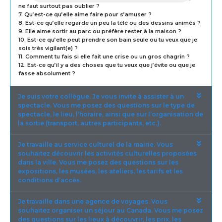
ne faut surtout pas oublier ?
7. Qu’est-ce qu’elle aime faire pour s’amuser ?
8. Est-ce qu’elle regarde un peu la télé ou des dessins animés ?
9. Elle aime sortir au parc ou préfère rester à la maison ?
10. Est-ce qu’elle peut prendre son bain seule ou tu veux que je
sois très vigilant(e) ?
11. Comment tu fais si elle fait une crise ou un gros chagrin ?
12. Est-ce qu’il y a des choses que tu veux que j’évite ou que je
fasse absolument ?
Je suis votre collègue. Je vous invite à assister à un
spectacle. Vous me posez des questions sur le type de
spectacle, le lieu, l’horaire, ainsi que sur l’organisation de
la sortie (transport, autres participants, etc.).
Je travaille au service culturel de la mairie. Vous
souhaitez découvrir les activités culturelles proposées
dans la ville. Vous me posez des questions sur les
expositions, les musées, les ateliers, les tarifs et les
conditions d’accès.
Je travaille dans une agence de voyages. Vous
souhaitez organiser un séjour au Canada. Vous me posez
des questions sur les lieux à découvrir, les prix, les