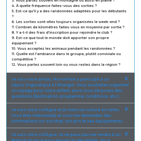
3. Vous partez souvent en montagne ou aussi en plaine ?
4. À quelle fréquence faites-vous des sorties ?
5. Est-ce qu’il y a des randonnées adaptées pour les débutants
?
6. Les sorties sont-elles toujours organisées le week-end ?
7. Combien de kilomètres faites-vous en moyenne par sortie ?
8. Y a-t-il des frais d’inscription pour rejoindre le club ?
9. Est-ce que tout le monde doit apporter son propre
équipement ?
10. Vous acceptez les animaux pendant les randonnées ?
11. Quelle est l’ambiance dans le groupe, plutôt conviviale ou
compétitive ?
12. Vous partez souvent loin ou vous restez dans la région ?
Je suis votre ami(e). Mon enfant a participé à un
séjour linguistique à l’étranger. Vous souhaitez organiser
un voyage pour votre enfant, alors vous me posez des
questions (destination, programme, conditions, etc.).
Je suis votre collègue et je mets ma voiture en vente.
Vous êtes intéressé(e) et vous me demandez des
informations sur son état, son prix et ses équipements.
Je suis votre collègue. Je ne peux pas me rendre à un
festival musical pour lequel j’ai des billets. Vous