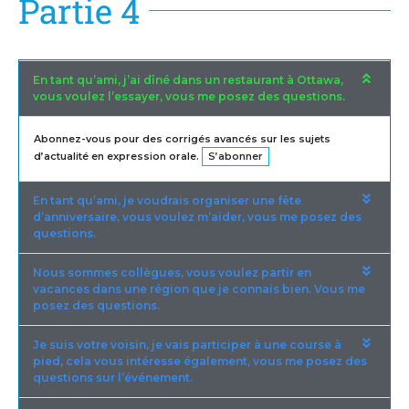
Partie 4
En tant qu’ami, j’ai dîné dans un restaurant à Ottawa,
vous voulez l’essayer, vous me posez des questions.
Abonnez-vous pour des corrigés avancés sur les sujets
d’actualité en expression orale.
S’abonner
En tant qu’ami, je voudrais organiser une fête
d’anniversaire, vous voulez m’aider, vous me posez des
questions.
Nous sommes collègues, vous voulez partir en
vacances dans une région que je connais bien. Vous me
posez des questions.
Je suis votre voisin, je vais participer à une course à
pied, cela vous intéresse également, vous me posez des
questions sur l’événement.