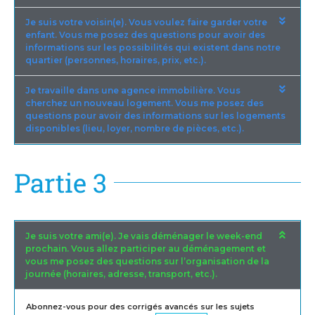
Je suis votre voisin(e). Vous voulez faire garder votre
enfant. Vous me posez des questions pour avoir des
informations sur les possibilités qui existent dans notre
quartier (personnes, horaires, prix, etc.).
Je travaille dans une agence immobilière. Vous
cherchez un nouveau logement. Vous me posez des
questions pour avoir des informations sur les logements
disponibles (lieu, loyer, nombre de pièces, etc.).
Partie 3
Je suis votre ami(e). Je vais déménager le week-end
prochain. Vous allez participer au déménagement et
vous me posez des questions sur l’organisation de la
journée (horaires, adresse, transport, etc.).
Abonnez-vous pour des corrigés avancés sur les sujets