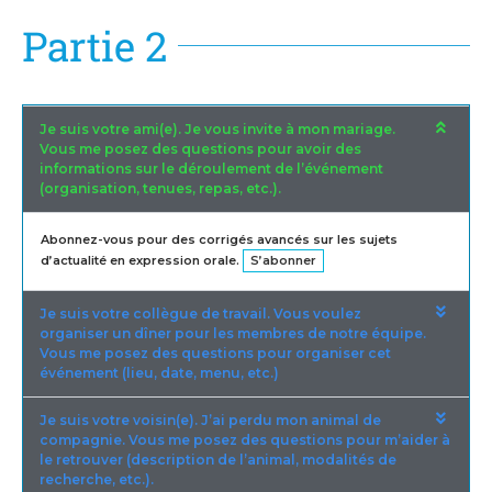
Partie 2
Je suis votre ami(e). Je vous invite à mon mariage.
Vous me posez des questions pour avoir des
informations sur le déroulement de l’événement
(organisation, tenues, repas, etc.).
Abonnez-vous pour des corrigés avancés sur les sujets
d’actualité en expression orale.
S’abonner
Je suis votre collègue de travail. Vous voulez
organiser un dîner pour les membres de notre équipe.
Vous me posez des questions pour organiser cet
événement (lieu, date, menu, etc.)
Je suis votre voisin(e). J’ai perdu mon animal de
compagnie. Vous me posez des questions pour m’aider à
le retrouver (description de l’animal, modalités de
recherche, etc.).