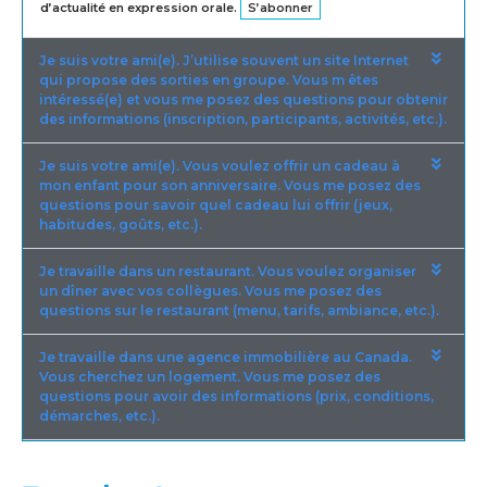
d’actualité en expression orale.
S’abonner
Je suis votre ami(e). J’utilise souvent un site Internet
qui propose des sorties en groupe. Vous m êtes
intéressé(e) et vous me posez des questions pour obtenir
des informations (inscription, participants, activités, etc.).
Je suis votre ami(e). Vous voulez offrir un cadeau à
mon enfant pour son anniversaire. Vous me posez des
questions pour savoir quel cadeau lui offrir (jeux,
habitudes, goûts, etc.).
Je travaille dans un restaurant. Vous voulez organiser
un dîner avec vos collègues. Vous me posez des
questions sur le restaurant (menu, tarifs, ambiance, etc.).
Je travaille dans une agence immobilière au Canada.
Vous cherchez un logement. Vous me posez des
questions pour avoir des informations (prix, conditions,
démarches, etc.).