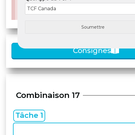
Attention!
Ces contenus sont inspirés de vrais essa
Soumettre
Consignes
Combinaison 17
Tâche 1