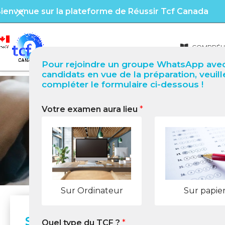
ienvenue sur la plateforme de Réussir Tcf Canada
COMPRÉHE
Pour rejoindre un groupe WhatsApp avec
candidats en vue de la préparation, veuill
compléter le formulaire ci-dessous !
Votre examen aura lieu
*
Sur Ordinateur
Sur papie
Sujets d'actualités Janvier 2026
Quel type du TCF ?
*