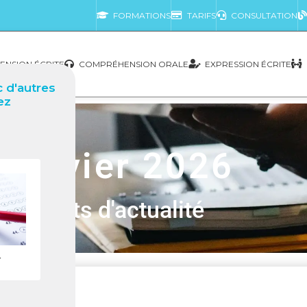
FORMATIONS
TARIFS
CONSULTATION
NSION ÉCRITE
COMPRÉHENSION ORALE
EXPRESSION ÉCRITE
 d'autres
ez
Janvier 2026
Sujets d'actualité
r