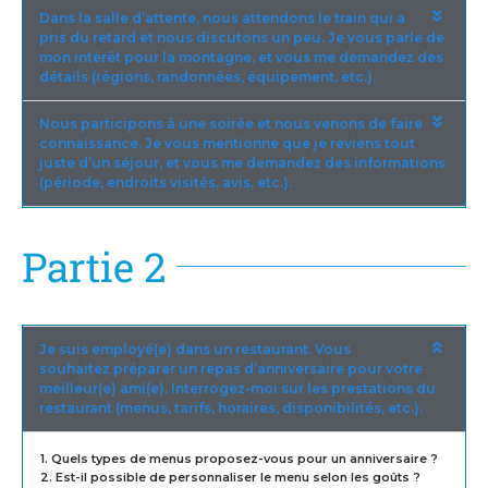
Dans la salle d’attente, nous attendons le train qui a
pris du retard et nous discutons un peu. Je vous parle de
mon intérêt pour la montagne, et vous me demandez des
détails (régions, randonnées, équipement, etc.).
Nous participons à une soirée et nous venons de faire
connaissance. Je vous mentionne que je reviens tout
juste d’un séjour, et vous me demandez des informations
(période, endroits visités, avis, etc.).
Partie 2
Je suis employé(e) dans un restaurant. Vous
souhaitez préparer un repas d’anniversaire pour votre
meilleur(e) ami(e). Interrogez-moi sur les prestations du
restaurant (menus, tarifs, horaires, disponibilités, etc.).
1. Quels types de menus proposez-vous pour un anniversaire ?
2. Est-il possible de personnaliser le menu selon les goûts ?