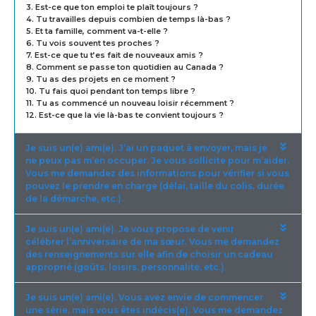
3. Est-ce que ton emploi te plaît toujours ?
4. Tu travailles depuis combien de temps là-bas ?
5. Et ta famille, comment va-t-elle ?
6. Tu vois souvent tes proches ?
7. Est-ce que tu t’es fait de nouveaux amis ?
8. Comment se passe ton quotidien au Canada ?
9. Tu as des projets en ce moment ?
10. Tu fais quoi pendant ton temps libre ?
11. Tu as commencé un nouveau loisir récemment ?
12. Est-ce que la vie là-bas te convient toujours ?
Je suis un(e) ami(e). J’ai un paquet à envoyer, mais je
ne peux pas m’en occuper. Je vous sollicite pour m’aider.
Vous me demandez des informations pour vérifier si vous
pouvez le prendre en charge (délai, taille du colis, durée
de la démarche, etc.).
Je suis un(e) ami(e). Je vous propose de venir
célébrer l’anniversaire de ma sœur. Vous me demandez
des renseignements sur elle afin de choisir un cadeau
approprié (goûts, loisirs, personnalité, etc.).
Je suis un(e) ami(e). Vous avez envie de commencer
une série, mais vous êtes indécis(e). Vous me demandez