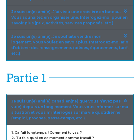
Je suis un(e) ami(e). J’ai vécu une croisière en bateau.
Vous souhaitez en organiser une. Interrogez-moi pour en
savoir plus (prix, activités, services proposés, etc.).
Je suis un(e) ami(e). Je souhaite vendre mon
logement. Vous voulez en savoir plus. Interrogez-moi afin
d’obtenir des renseignements (pièces, équipements, tarif,
etc.).
Partie 1
Je suis un(e) ami(e) canadien(ne) que vous n’avez pas
vu(e) depuis un long moment. Vous vous informez sur ma
situation et vous m’interrogez sur ma vie quotidienne
(emploi, proches, passe-temps, etc.).
1. Ça fait longtemps ! Comment tu vas ?
2. Tu fais quoi en ce moment comme travail ?