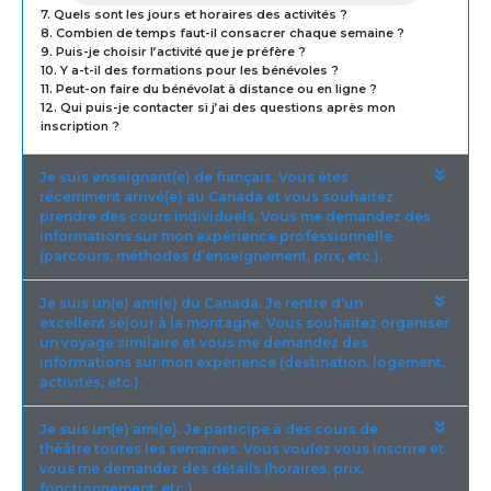
7. Quels sont les jours et horaires des activités ?
8. Combien de temps faut-il consacrer chaque semaine ?
9. Puis-je choisir l’activité que je préfère ?
10. Y a-t-il des formations pour les bénévoles ?
11. Peut-on faire du bénévolat à distance ou en ligne ?
12. Qui puis-je contacter si j’ai des questions après mon
inscription ?
Je suis enseignant(e) de français. Vous êtes
récemment arrivé(e) au Canada et vous souhaitez
prendre des cours individuels. Vous me demandez des
informations sur mon expérience professionnelle
(parcours, méthodes d’enseignement, prix, etc.).
Je suis un(e) ami(e) du Canada. Je rentre d’un
excellent séjour à la montagne. Vous souhaitez organiser
un voyage similaire et vous me demandez des
informations sur mon expérience (destination, logement,
activités, etc.).
Je suis un(e) ami(e). Je participe à des cours de
théâtre toutes les semaines. Vous voulez vous inscrire et
vous me demandez des détails (horaires, prix,
fonctionnement, etc.).