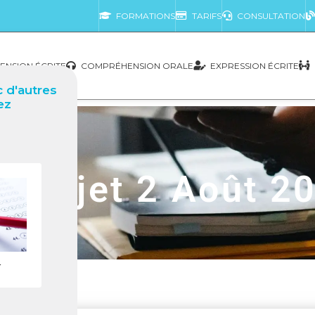
FORMATIONS
TARIFS
CONSULTATION
NSION ÉCRITE
COMPRÉHENSION ORALE
EXPRESSION ÉCRITE
 d'autres
ez
2 Sujet 2 Août 2
r