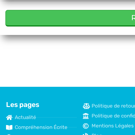
R
Les pages
Politique de retou
Politique de confid
Actualité
Mentions Légales
Compréhension Écrite