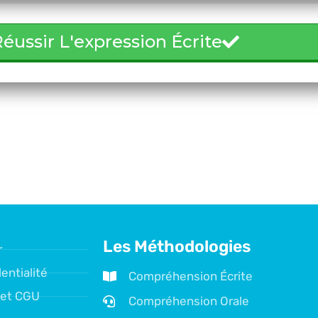
éussir L'expression Écrite
Les Méthodologies
r
entialité
Compréhension Écrite
 et CGU
Compréhension Orale