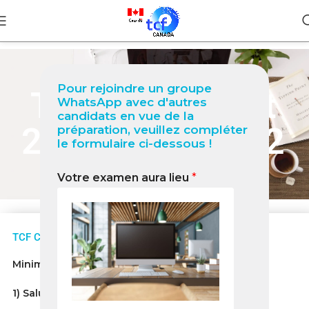
Pour rejoindre un groupe
Tâche 1 Sujet
WhatsApp avec d'autres
candidats en vue de la
2 Février 2022
préparation, veuillez compléter
le formulaire ci-dessous !
Votre examen aura lieu
*
TCF Canada Expression Écrite Tâche 1 Structure
Minimum 60 mots/maximum 120 mots
1)
Salutations
: (Coucou Jacques comment tu vas ?)