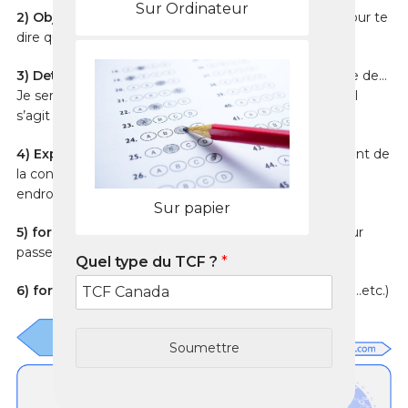
Sur Ordinateur
2) Objectif général du mail
. (Si j’écris ce mail c’est pour te
dire que je serai à Paris)
3)
Details de la circonstance
(en effet, dans le cadre de…
Je serai à Paris pour 3 jours, accompagnés de… pour). I
s’agit de Qui ? Quoi ? Quand ? où ? Avec qui ?
4)
Exprimer les attentes concrètes
. (Dépendamment de
la consigne du sujet) J’aimerais que tu identifies des
endroits chics que je Pourrais visiter
Sur papier
5)
formuler un espoir abstrait
(je compte sur toi pour
passer un agréable séjour dans ta ville).
Quel type du TCF ?
*
6)
formules d’Aurevoir
(à très bientôt, Porte-toi bien…etc.)
Soumettre